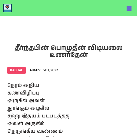
தீர்ந்தபின் பொழுதின் விடியலை
உணர்தேன்
-
KADHAL
AUGUST 5TH, 2022
நேரம் அறிய
கண்விழிப்பு
அருகில் அவள்
தூங்கும் அழகில்
சற்று இதயம் படபடத்தது
அவள் அருகில்
நெருங்கிய வண்ணம்